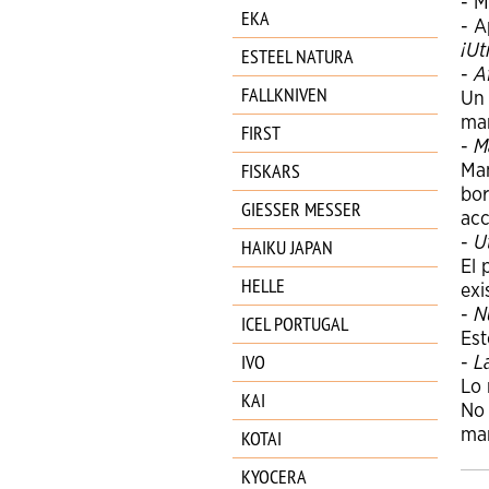
- 
EKA
- A
¡Ut
ESTEEL NATURA
-
A
FALLKNIVEN
Un 
man
FIRST
-
M
FISKARS
Man
bor
GIESSER MESSER
acc
-
U
HAIKU JAPAN
El 
HELLE
exi
-
N
ICEL PORTUGAL
Est
IVO
-
L
Lo 
KAI
No 
KOTAI
man
KYOCERA