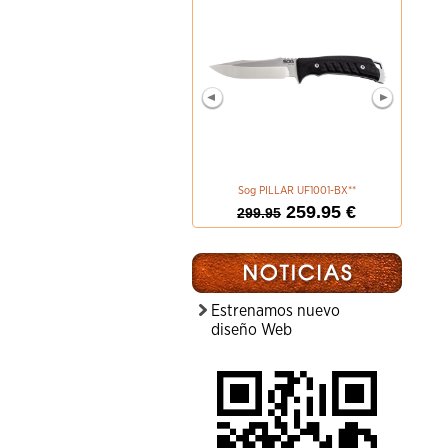
Sog PILLAR UF1001-BX**
BOKER M
259.95 €
299.95
Estrenamos nuevo
diseño Web