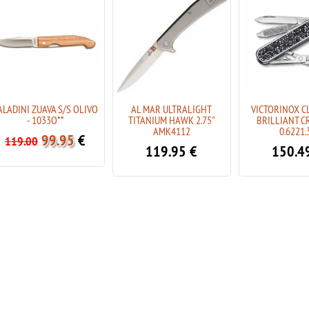
ALADINI ZUAVA S/S OLIVO
AL MAR ULTRALIGHT
VICTORINOX CL
- 1033O**
TITANIUM HAWK 2.75"
BRILLIANT CR
AMK4112
0.6221.
99.95
€
119.00
119.95
€
150.4