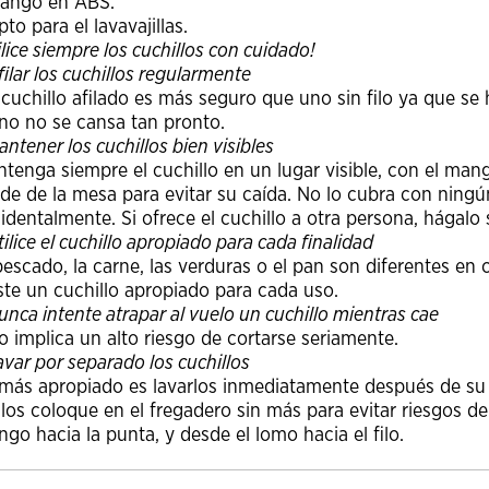
Mango en ABS.
pto para el lavavajillas.
ilice siempre los cuchillos con cuidado!
filar los cuchillos regularmente
cuchillo afilado es más seguro que uno sin filo ya que se 
o no se cansa tan pronto.
antener los cuchillos bien visibles
tenga siempre el cuchillo en un lugar visible, con el mang
de de la mesa para evitar su caída. No lo cubra con ningún
identalmente. Si ofrece el cuchillo a otra persona, hágalo
tilice el cuchillo apropiado para cada finalidad
pescado, la carne, las verduras o el pan son diferentes en 
ste un cuchillo apropiado para cada uso.
unca intente atrapar al vuelo un cuchillo mientras cae
o implica un alto riesgo de cortarse seriamente.
avar por separado los cuchillos
más apropiado es lavarlos inmediatamente después de su 
los coloque en el fregadero sin más para evitar riesgos de
go hacia la punta, y desde el lomo hacia el filo.