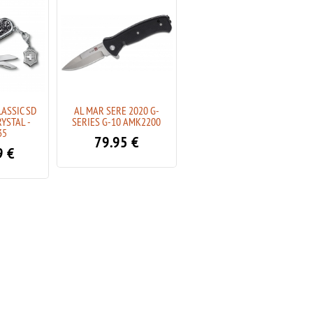
ASSIC SD
AL MAR SERE 2020 G-
VICTORINOX CLASSIC SD
YSTAL -
SERIES G-10 AMK2200
BRILLIANT CARBON -
35
0.6221.90
79.95
€
9
€
180.79
€