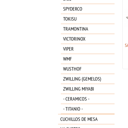
SPYDERCO
TOKISU
TRAMONTINA
VICTORINOX
AL MAR SERE 2020 COYOTE
S
VIPER
FRN 3.6" AMK2214
64.95
€
WMF
WUSTHOF
ZWILLING (GEMELOS)
ZWILLING MIYABI
- CERAMICOS -
- TITANIO -
CUCHILLOS DE MESA