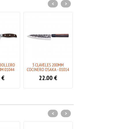
<
>
EBOLLERO
3 CLAVELES 200MM
3 CLAVELES 180MM
M 01044
COCINERO OSAKA - 01014
SANTOKU OSAKA - 01012
€
22.00
€
19.00
€
<
>