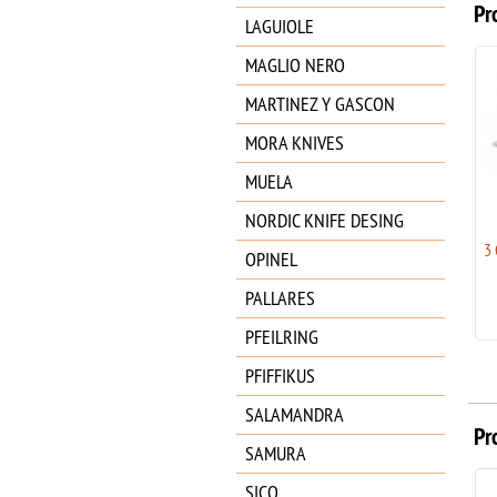
Pr
LAGUIOLE
MAGLIO NERO
MARTINEZ Y GASCON
MORA KNIVES
MUELA
NORDIC KNIFE DESING
3 CLAVELES CARNICERO
3
OPINEL
PROFLEX 200MM - 08071
18.95
€
PALLARES
PFEILRING
PFIFFIKUS
SALAMANDRA
Pr
SAMURA
SICO