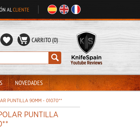
IÓN AL
CLIENTE
CARRITO (0)
S
NOVEDADES
AR PUNTILLA 90MM - 01070**
 POLAR PUNTILLA
0**