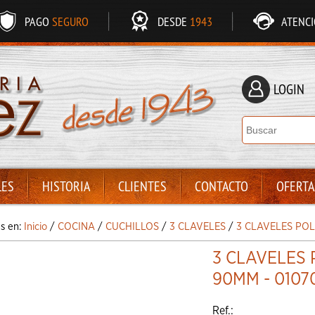
PAGO
SEGURO
DESDE
1943
ATENC
LOGIN
LES
HISTORIA
CLIENTES
CONTACTO
OFERTA
ás en:
Inicio
/
COCINA
/
CUCHILLOS
/
3 CLAVELES
/
3 CLAVELES POL
3 CLAVELES
90MM - 0107
Ref.: