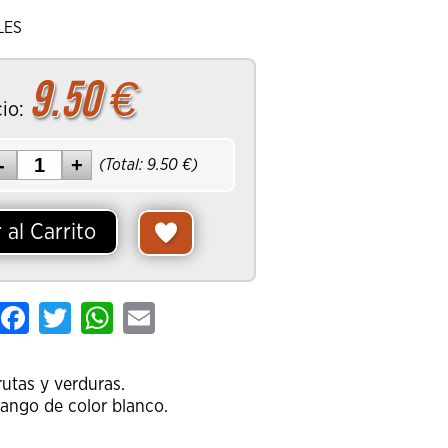
LES
9.50
€
io:
(Total:
9.50
€)
 al Carrito
hare
Facebook
Twitter
WhatsApp
Email
rutas y verduras.
mango de color blanco.