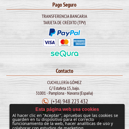
Pago Seguro
TRANSFERENCIA BANCARIA
TARJETA DE CRÉDITO (TPV)
Contacto
CUCHILLERÍA GÓMEZ
C/ Estafeta 15, bajo.
31001 - Pamplona - Navarra (España)
(+34) 948 223 432
Esta página web usa cookies
(+34) 689 256 638
Al hacer clic en "Aceptar", apruebas que las cookies se
cuchilleriagomezpamplona@hotmail.es
guarden en tu dispositivo para el correcto
funcionamiento de la web, hacer analíticas de uso y
colaborar con estudios de marketing.