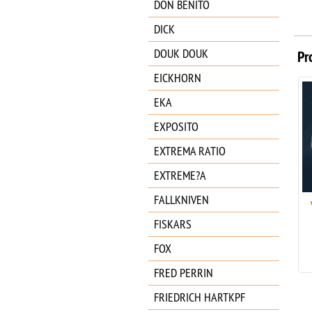
DON BENITO
DICK
DOUK DOUK
Pr
EICKHORN
EKA
EXPOSITO
EXTREMA RATIO
EXTREME?A
FALLKNIVEN
VICTORINOX CLASSIC ALOX
AMARILLO ELECTRICO
FISKARS
SERIE LIMIT. 2023 -
0.6221.L23
FOX
44.95
€
FRED PERRIN
FRIEDRICH HARTKPF