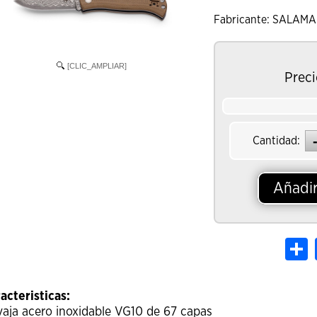
Fabricante: SALAM
[CLIC_AMPLIAR]
Preci
Cantidad:
Añadir
S
acteristicas:
aja acero inoxidable VG10 de 67 capas