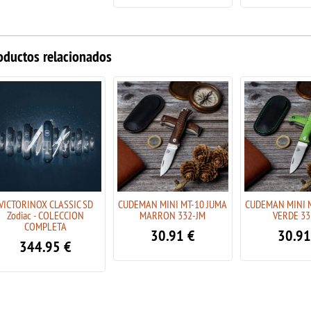
oductos relacionados
VICTORINOX CLASSIC SD
CUDEMAN MINI MT-10 JUMA
CUDEMAN MINI 
Zodiac - COLECCION
MARRON 332-JM
VERDE 33
COMPLETA
30.91
€
30.91
344.95
€