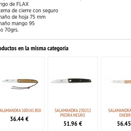
ngo de FLAX
tema de cierre con seguro
maño de hoja 75 mm
maño mango 95
o 70grs.
oductos en la misma categoría
ALAMANDRA 100141 BOJ
SALAMANDRA 230212
SALAMANDRA
PIEDRA NEGRO
ENEBR
36.44
€
51.96
€
56.45