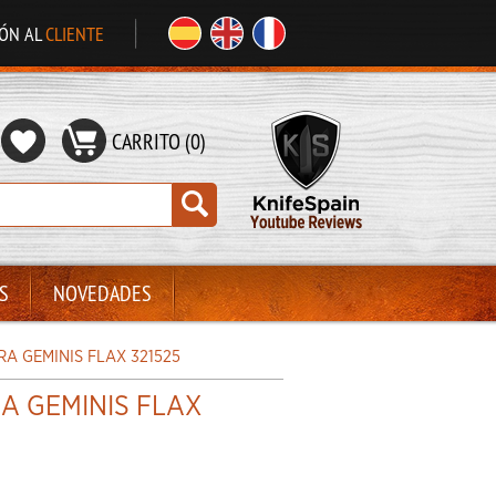
IÓN AL
CLIENTE
CARRITO (0)
S
NOVEDADES
A GEMINIS FLAX 321525
 GEMINIS FLAX