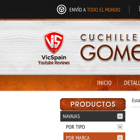
ENVÍO A
TODO EL MUNDO
INICIO
DETAL
Est
NAVAJAS
POR TIPO
POR MARCA