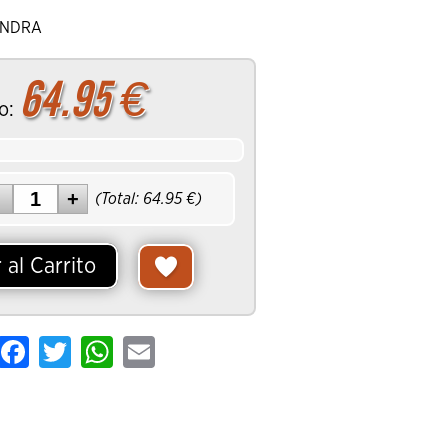
ANDRA
64.95
€
o:
(Total:
64.95
€)
 al Carrito
hare
Facebook
Twitter
WhatsApp
Email