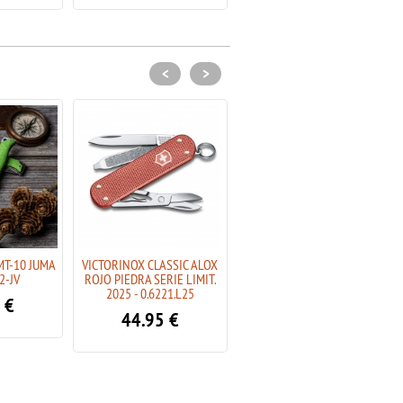
<
>
MT-10 JUMA
VICTORINOX CLASSIC ALOX
CUDEMAN MINI MT-10 JUMA
2-JV
ROJO PIEDRA SERIE LIMIT.
ROJA 332-JR
2025 - 0.6221.L25
€
30.91
€
44.95
€