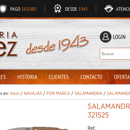
PAGO
SEGURO
DESDE
1943
ATENC
LOGIN
LES
HISTORIA
CLIENTES
CONTACTO
OFERTA
ás en:
Inicio
/
NAVAJAS
/
POR MARCA
/
SALAMANDRA
/
SALAMANDR
SALAMANDRA
321525
Ref.: