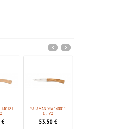
<
>
 140181
SALAMANDRA 140011
SALAMANDRA 140021
O
OLIVO
COCOBOLO
€
53.50
€
52.50
€