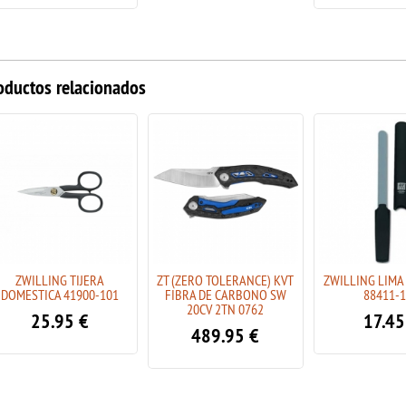
oductos relacionados
ZWILLING TIJERA
ZT (ZERO TOLERANCE) KVT
ZWILLING LIMA
DOMESTICA 41900-101
FIBRA DE CARBONO SW
88411-
20CV 2TN 0762
25.95
€
17.45
489.95
€