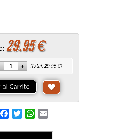
29.95
€
o:
(Total:
29.95
€)
 al Carrito
hare
Facebook
Twitter
WhatsApp
Email