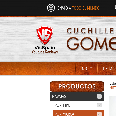
ENVÍO A
TODO EL MUNDO
INICIO
DETAL
Est
NIE
NAVAJAS
POR TIPO
POR MARCA