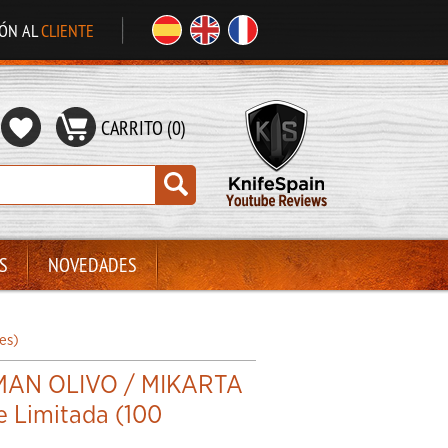
IÓN AL
CLIENTE
CARRITO (0)
S
NOVEDADES
es)
MAN OLIVO / MIKARTA
e Limitada (100