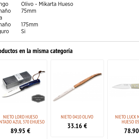
ngo
Olivo - Mikarta Hueso
maño
75mm
a
maño
175mm
guro
Si
oductos en la misma categoría
NIETO LORD HUESO
NIETO 0410 OLIVO
NIETO LUCK 
INTADO AZUL 370 EHUESO
HUESO 0
33.16
€
89.95
€
78.90