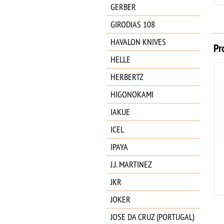
GERBER
GIRODIAS 108
HAVALON KNIVES
Pr
HELLE
HERBERTZ
HIGONOKAMI
IAKUE
ICEL
IPAYA
ZT (ZERO TOLERANCE) KVT
G10 COYOTE TAN 20CV SW
J.J. MARTINEZ
0308
JKR
479.95
€
JOKER
JOSE DA CRUZ (PORTUGAL)