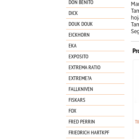
DON BENITO
Ma
Ta
DICK
hoj
DOUK DOUK
Ta
Se
EICKHORN
EKA
Pr
EXPOSITO
EXTREMA RATIO
EXTREME?A
FALLKNIVEN
FISKARS
FOX
NIETO BULLET MICARTA
FRED PERRIN
NEGRA 165M
T
83.95
€
FRIEDRICH HARTKPF