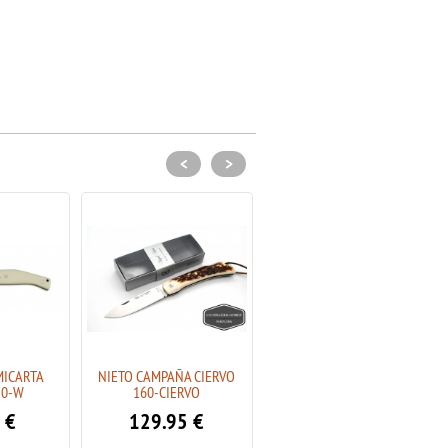
<
>
MICARTA
NIETO CAMPAÑA CIERVO
NIETO BUCKLER OLIVO 170-
50-W
160-CIERVO
O
€
129.95
€
74.95
€