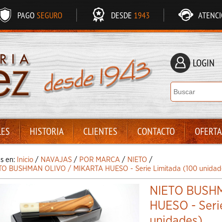
PAGO
SEGURO
DESDE
1943
ATENC
LOGIN
LES
HISTORIA
CLIENTES
CONTACTO
OFERTA
ás en:
Inicio
/
NAVAJAS
/
POR MARCA
/
NIETO
/
TO BUSHMAN OLIVO / MIKARTA HUESO - Serie Limitada (100 unidad
NIETO BUSH
HUESO - Seri
unidades)