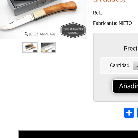
Ref.:
Fabricante: NIETO
[CLIC_AMPLIAR]
Preci
Cantidad:
Añadir
S