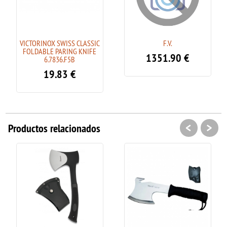
VICTORINOX SWISS CLASSIC
F.V.
FOLDABLE PARING KNIFE
1351.90
€
6.7836.F5B
19.83
€
<
>
Productos relacionados