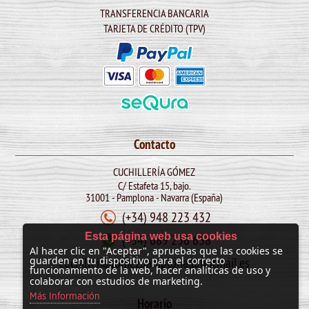
TRANSFERENCIA BANCARIA
TARJETA DE CRÉDITO (TPV)
Contacto
CUCHILLERÍA GÓMEZ
C/ Estafeta 15, bajo.
31001 - Pamplona - Navarra (España)
(+34) 948 223 432
Esta página web usa cookies
(+34) 689 256 638
Al hacer clic en "Aceptar", apruebas que las cookies se
cuchilleriagomezpamplona@hotmail.es
guarden en tu dispositivo para el correcto
funcionamiento de la web, hacer analíticas de uso y
colaborar con estudios de marketing.
Más Información
Horario