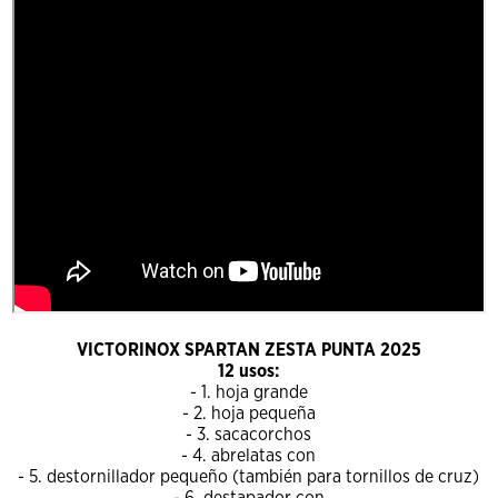
VICTORINOX SPARTAN ZESTA PUNTA 2025
12 usos:
- 1. hoja grande
- 2. hoja pequeña
- 3. sacacorchos
- 4. abrelatas con
- 5. destornillador pequeño (también para tornillos de cruz)
- 6. destapador con