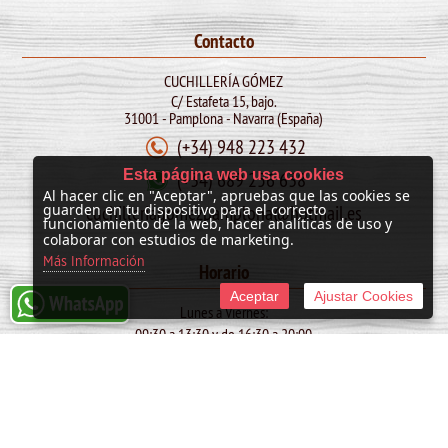
Contacto
CUCHILLERÍA GÓMEZ
C/ Estafeta 15, bajo.
31001 - Pamplona - Navarra (España)
(+34) 948 223 432
Esta página web usa cookies
(+34) 689 256 638
Al hacer clic en "Aceptar", apruebas que las cookies se
cuchilleriagomezpamplona@hotmail.es
guarden en tu dispositivo para el correcto
funcionamiento de la web, hacer analíticas de uso y
colaborar con estudios de marketing.
Más Información
Horario
Aceptar
Ajustar Cookies
Lunes a Viernes:
09:30 a 13:30 y de 16:30 a 20:00
Sábado:
10:00 a 13:30
SAN FERMIN: de 09:30 a 13:30