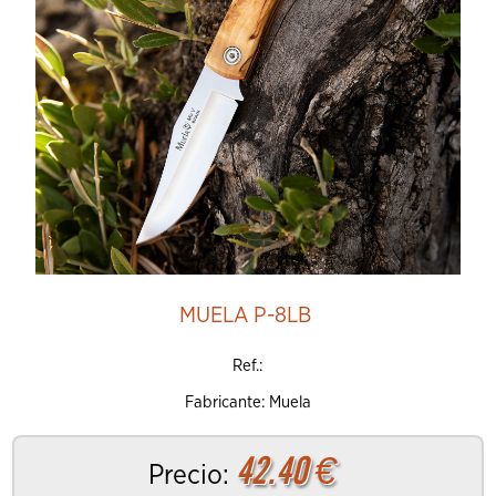
MUELA P-8LB
Ref.:
Fabricante: Muela
42.40
€
Precio: