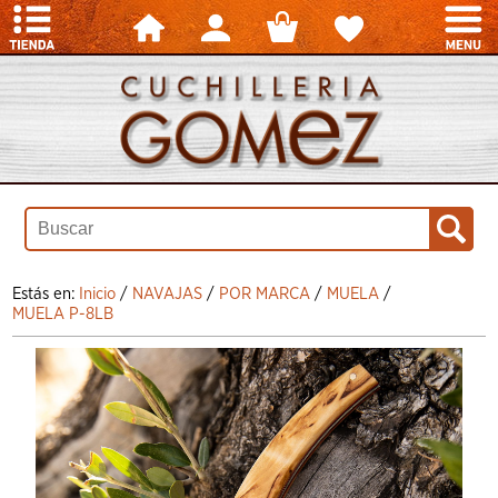
Estás en:
Inicio
/
NAVAJAS
/
POR MARCA
/
MUELA
/
MUELA P-8LB