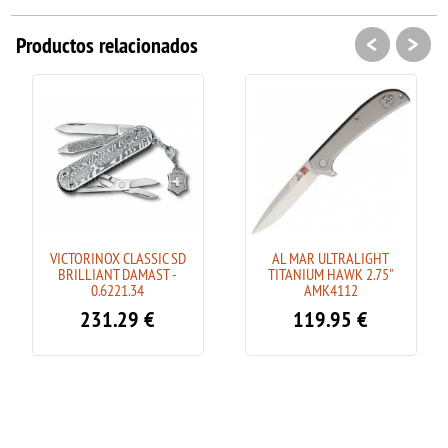
<
>
Productos relacionados
VICTORINOX CLASSIC SD
AL MAR ULTRALIGHT
BRILLIANT DAMAST -
TITANIUM HAWK 2.75"
0.6221.34
AMK4112
231.29
€
119.95
€