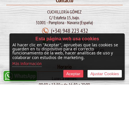
Contacto
CUCHILLERÍA GÓMEZ
C/ Estafeta 15, bajo.
31001 - Pamplona - Navarra (España)
(+34) 948 223 432
Esta página web usa cookies
(+34) 689 256 638
Al hacer clic en "Aceptar", apruebas que las cookies se
cuchilleriagomezpamplona@hotmail.es
guarden en tu dispositivo para el correcto
funcionamiento de la web, hacer analíticas de uso y
colaborar con estudios de marketing.
Más Información
Horario
Aceptar
Ajustar Cookies
Lunes a Viernes:
09:30 a 13:30 y de 16:30 a 20:00
Sábado:
10:00 a 13:30
SAN FERMIN: de 09:30 a 13:30